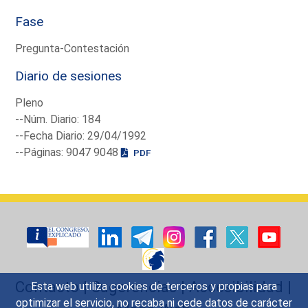
Fase
Pregunta-Contestación
Diario de sesiones
Pleno
--Núm. Diario: 184
--Fecha Diario: 29/04/1992
--Páginas: 9047 9048
PDF
Contacto
|
Sugerencias
|
Accesibilidad
|
Esta web utiliza cookies de terceros y propias para
optimizar el servicio, no recaba ni cede datos de carácter