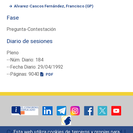
Alvarez-Cascos Fernández, Francisco (GP)
Fase
Pregunta-Contestación
Diario de sesiones
Pleno
--Núm. Diario: 184
--Fecha Diario: 29/04/1992
--Páginas: 9040
PDF
Contacto
|
Sugerencias
|
Accesibilidad
|
Esta web utiliza cookies de terceros y propias para