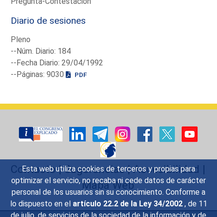
Pregunta-Contestación
Diario de sesiones
Pleno
--Núm. Diario: 184
--Fecha Diario: 29/04/1992
--Páginas: 9030
PDF
Contacto
|
Sugerencias
|
Accesibilidad
|
Esta web utiliza cookies de terceros y propias para
optimizar el servicio, no recaba ni cede datos de carácter
Mapa Web
personal de los usuarios sin su conocimiento. Conforme a
lo dispuesto en el
artículo 22.2 de la Ley 34/2002
, de 11
de julio, de servicios de la sociedad de la información y de