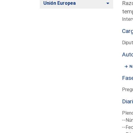
Razo
Alternar
Unión Europea
temp
Inter
Car
Diput
Aut
N
Fas
Preg
Diar
Plen
--Núm
--Fec