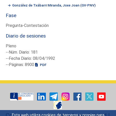
González de Txábarri Miranda, Joxe Joan (GV-PNV)
Fase
Pregunta-Contestación
Diario de sesiones
Pleno
--Núm. Diario: 181
--Fecha Diario: 08/04/1992
--Páginas: 8900
PDF
Contacto
|
Sugerencias
|
Accesibilidad
|
Esta web utiliza cookies de terceros y propias para