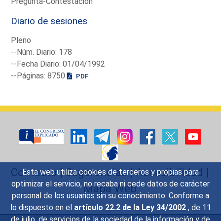
Pregunta-Contestación
Diario de sesiones
Pleno
--Núm. Diario: 178
--Fecha Diario: 01/04/1992
--Páginas: 8750
PDF
Contacto
|
Sugerencias
|
Accesibilidad
|
Esta web utiliza cookies de terceros y propias para
optimizar el servicio, no recaba ni cede datos de carácter
Mapa Web
personal de los usuarios sin su conocimiento. Conforme a
lo dispuesto en el
artículo 22.2 de la Ley 34/2002
, de 11
de julio, de servicios de la sociedad de la información y de