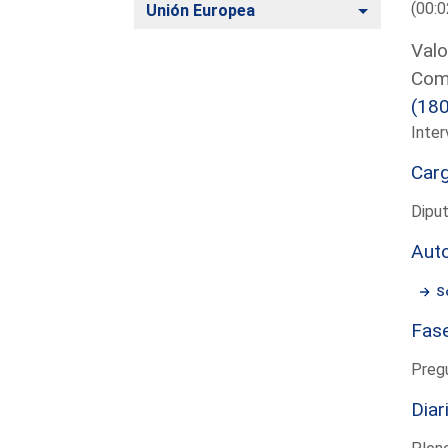
(00:0
Alternar
Unión Europea
Valo
Comu
(18
Inter
Car
Diput
Aut
S
Fas
Preg
Diar