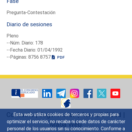
Fase
Pregunta-Contestación
Diario de sesiones
Pleno
--Núm. Diario: 178
--Fecha Diario: 01/04/1992
--Páginas: 8756 8757
PDF
Contacto
|
Sugerencias
|
Accesibilidad
|
Esta web utiliza cookies de terceros y propias para
optimizar el servicio, no recaba ni cede datos de carácter
Mapa Web
personal de los usuarios sin su conocimiento. Conforme a