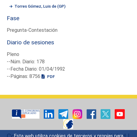
Torres Gómez, Luis de (GP)
Fase
Pregunta-Contestación
Diario de sesiones
Pleno
--Núm. Diario: 178
--Fecha Diario: 01/04/1992
--Páginas: 8756
PDF
Contacto
|
Sugerencias
|
Accesibilidad
|
Esta web utiliza cookies de terceros y propias para