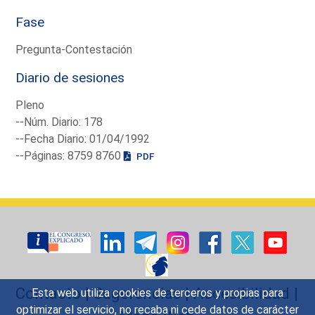
Fase
Pregunta-Contestación
Diario de sesiones
Pleno
--Núm. Diario: 178
--Fecha Diario: 01/04/1992
--Páginas: 8759 8760
PDF
Contacto
|
Sugerencias
|
Accesibilidad
|
Esta web utiliza cookies de terceros y propias para
optimizar el servicio, no recaba ni cede datos de carácter