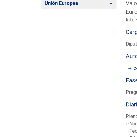
Valo
Alternar
Unión Europea
Euro
Inter
Car
Dipu
Aut
C
Fas
Preg
Diar
Plen
--Núm
--Fec