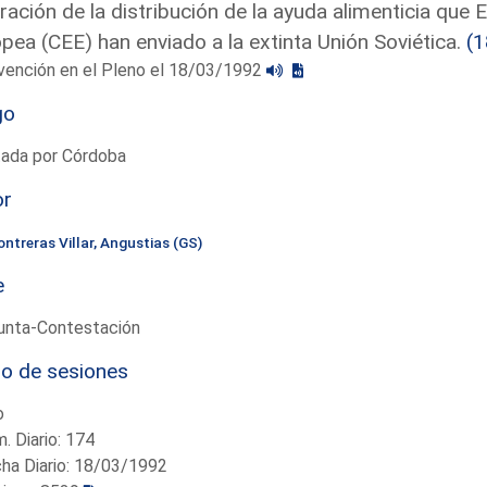
ración de la distribución de la ayuda alimenticia qu
pea (CEE) han enviado a la extinta Unión Soviética.
(
vención en el Pleno el 18/03/1992
go
tada por Córdoba
or
ontreras Villar, Angustias (GS)
e
unta-Contestación
io de sesiones
o
. Diario: 174
ha Diario: 18/03/1992