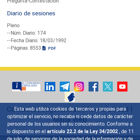
Pregunta-Contestación
Diario de sesiones
Pleno
--Núm. Diario: 174
--Fecha Diario: 18/03/1992
--Páginas: 8553
PDF
Contacto
|
Sugerencias
|
Accesibilidad
|
Esta web utiliza cookies de terceros y propias para
optimizar el servicio, no recaba ni cede datos de carácter
Mapa Web
personal de los usuarios sin su conocimiento. Conforme a
lo dispuesto en el
artículo 22.2 de la Ley 34/2002
, de 11
de julio, de servicios de la sociedad de la información y de