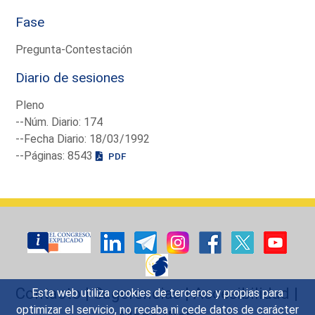
Fase
Pregunta-Contestación
Diario de sesiones
Pleno
--Núm. Diario: 174
--Fecha Diario: 18/03/1992
--Páginas: 8543
PDF
Contacto
|
Sugerencias
|
Accesibilidad
|
Esta web utiliza cookies de terceros y propias para
optimizar el servicio, no recaba ni cede datos de carácter