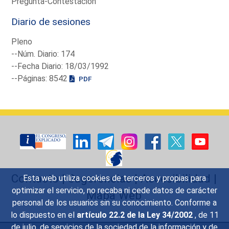
Pregunta-Contestación
Diario de sesiones
Pleno
--Núm. Diario: 174
--Fecha Diario: 18/03/1992
--Páginas: 8542
PDF
Contacto
|
Sugerencias
|
Accesibilidad
|
Esta web utiliza cookies de terceros y propias para
optimizar el servicio, no recaba ni cede datos de carácter
Mapa Web
personal de los usuarios sin su conocimiento. Conforme a
lo dispuesto en el
artículo 22.2 de la Ley 34/2002
, de 11
de julio, de servicios de la sociedad de la información y de