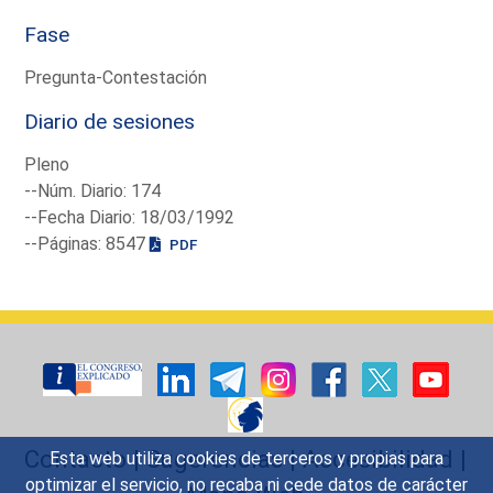
Fase
Pregunta-Contestación
Diario de sesiones
Pleno
--Núm. Diario: 174
--Fecha Diario: 18/03/1992
--Páginas: 8547
PDF
Contacto
|
Sugerencias
|
Accesibilidad
|
Esta web utiliza cookies de terceros y propias para
optimizar el servicio, no recaba ni cede datos de carácter