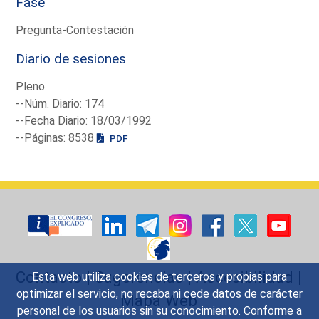
Fase
Pregunta-Contestación
Diario de sesiones
Pleno
--Núm. Diario: 174
--Fecha Diario: 18/03/1992
--Páginas: 8538
PDF
Contacto
|
Sugerencias
|
Accesibilidad
|
Esta web utiliza cookies de terceros y propias para
optimizar el servicio, no recaba ni cede datos de carácter
Mapa Web
personal de los usuarios sin su conocimiento. Conforme a