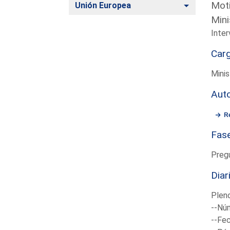
Moti
Alternar
Unión Europea
Mini
Inter
Car
Minis
Aut
R
Fas
Preg
Diar
Plen
--Núm
--Fec