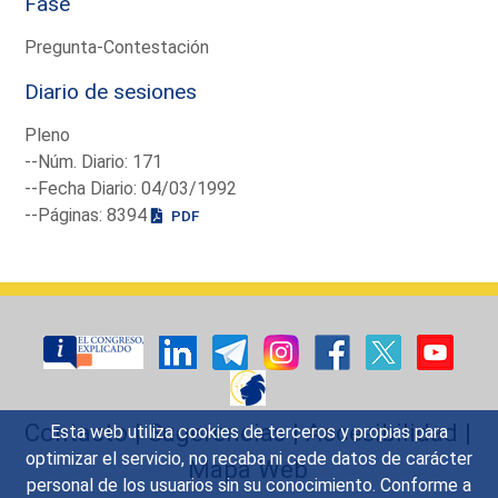
Fase
Pregunta-Contestación
Diario de sesiones
Pleno
--Núm. Diario: 171
--Fecha Diario: 04/03/1992
--Páginas: 8394
PDF
Contacto
|
Sugerencias
|
Accesibilidad
|
Esta web utiliza cookies de terceros y propias para
optimizar el servicio, no recaba ni cede datos de carácter
Mapa Web
personal de los usuarios sin su conocimiento. Conforme a