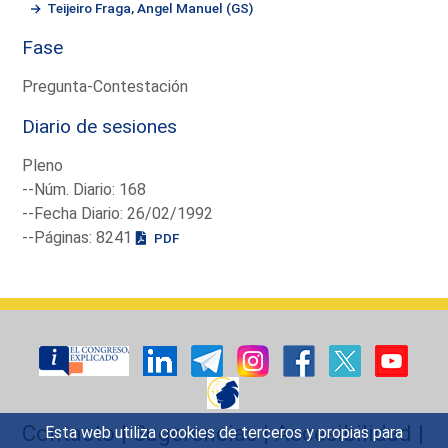
Teijeiro Fraga, Angel Manuel (GS)
Fase
Pregunta-Contestación
Diario de sesiones
Pleno
--Núm. Diario: 168
--Fecha Diario: 26/02/1992
--Páginas: 8241
PDF
Contacto
|
Sugerencias
|
Accesibilidad
|
Esta web utiliza cookies de terceros y propias para