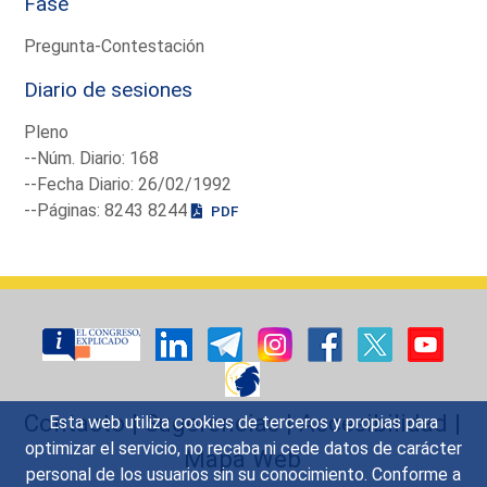
Fase
Pregunta-Contestación
Diario de sesiones
Pleno
--Núm. Diario: 168
--Fecha Diario: 26/02/1992
--Páginas: 8243 8244
PDF
Contacto
|
Sugerencias
|
Accesibilidad
|
Esta web utiliza cookies de terceros y propias para
optimizar el servicio, no recaba ni cede datos de carácter
Mapa Web
personal de los usuarios sin su conocimiento. Conforme a