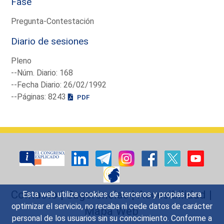
Fase
Pregunta-Contestación
Diario de sesiones
Pleno
--Núm. Diario: 168
--Fecha Diario: 26/02/1992
--Páginas: 8243
PDF
Contacto
|
Sugerencias
|
Accesibilidad
|
Esta web utiliza cookies de terceros y propias para
optimizar el servicio, no recaba ni cede datos de carácter
Mapa Web
personal de los usuarios sin su conocimiento. Conforme a