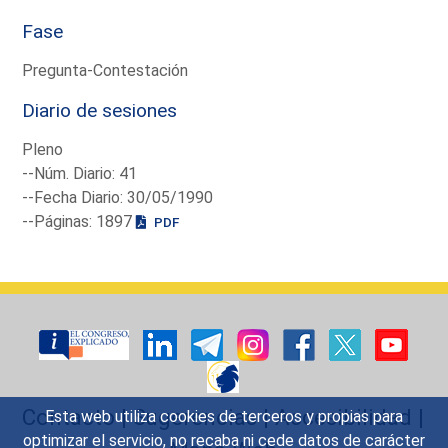
Fase
Pregunta-Contestación
Diario de sesiones
Pleno
--Núm. Diario: 41
--Fecha Diario: 30/05/1990
--Páginas: 1897
PDF
Contacto
|
Sugerencias
|
Accesibilidad
|
Esta web utiliza cookies de terceros y propias para
optimizar el servicio, no recaba ni cede datos de carácter