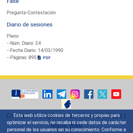
Fase
Pregunta-Contestación
Diario de sesiones
Pleno
--Núm. Diario: 24
--Fecha Diario: 14/03/1990
--Páginas: 895
PDF
Contacto
|
Sugerencias
|
Accesibilidad
|
Esta web utiliza cookies de terceros y propias para
optimizar el servicio, no recaba ni cede datos de carácter
Mapa Web
personal de los usuarios sin su conocimiento. Conforme a