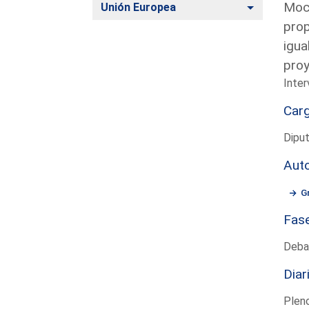
Moci
Alternar
Unión Europea
prop
igua
pro
Inter
Car
Diput
Aut
G
Fas
Deba
Diar
Plen