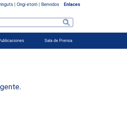
inguts
|
Ongi etorri
|
Benvidos
Enlaces
Publicaciones
Sala de Prensa
rgente.