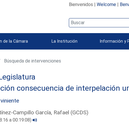
Bienvenidos |
Welcome
|
Benv
n de la Cámara
La Institución
Información y 
Búsqueda de intervenciones
Legislatura
ción consecuencia de interpelación u
rviniente
ínez-Campillo García, Rafael (GCDS)
8:16 a 00:19:08)