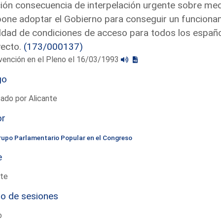
ón consecuencia de interpelación urgente sobre medi
one adoptar el Gobierno para conseguir un funcion
ldad de condiciones de acceso para todos los español
yecto.
(173/000137)
vención en el Pleno el 16/03/1993
go
ado por Alicante
or
rupo Parlamentario Popular en el Congreso
e
te
io de sesiones
o