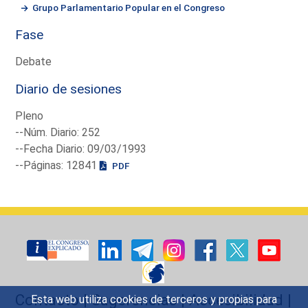
Grupo Parlamentario Popular en el Congreso
Fase
Debate
Diario de sesiones
Pleno
--Núm. Diario: 252
--Fecha Diario: 09/03/1993
--Páginas: 12841
PDF
Contacto
|
Sugerencias
|
Accesibilidad
|
Esta web utiliza cookies de terceros y propias para