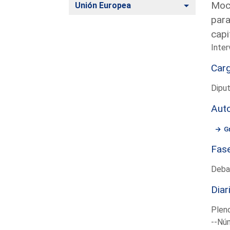
Moci
Alternar
Unión Europea
para
capi
Inter
Car
Dipu
Aut
G
Fas
Deba
Diar
Plen
--Núm