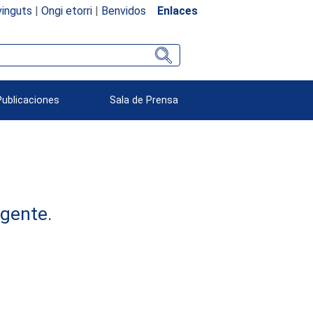
inguts
|
Ongi etorri
|
Benvidos
Enlaces
Publicaciones
Sala de Prensa
rgente.