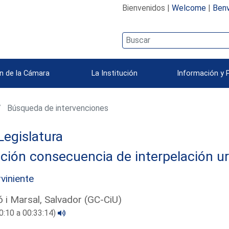
Bienvenidos |
Welcome
|
Benv
n de la Cámara
La Institución
Información y 
Búsqueda de intervenciones
Legislatura
ción consecuencia de interpelación u
rviniente
 i Marsal, Salvador (GC-CiU)
0:10 a 00:33:14)