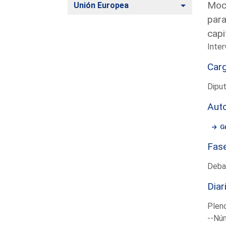
Moci
Alternar
Unión Europea
para
capi
Inter
Car
Diput
Aut
G
Fas
Deba
Diar
Plen
--Núm