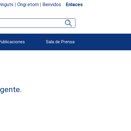
inguts
|
Ongi etorri
|
Benvidos
Enlaces
Publicaciones
Sala de Prensa
rgente.