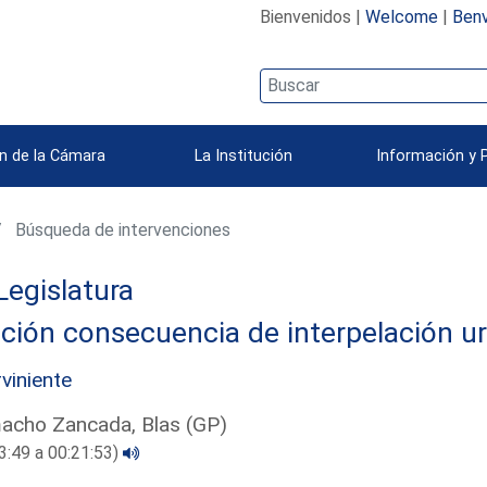
Bienvenidos |
Welcome
|
Benv
n de la Cámara
La Institución
Información y 
Búsqueda de intervenciones
Legislatura
ción consecuencia de interpelación u
rviniente
acho Zancada, Blas (GP)
3:49 a 00:21:53)