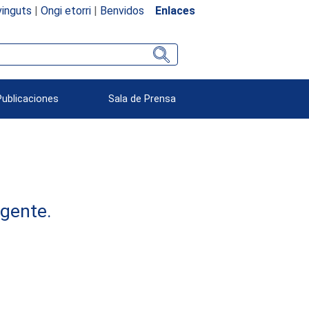
inguts
|
Ongi etorri
|
Benvidos
Enlaces
Publicaciones
Sala de Prensa
rgente.