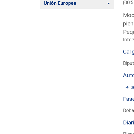
(00:5
Alternar
Unión Europea
Moci
pien
Pequ
Inter
Car
Diput
Aut
G
Fas
Deba
Diar