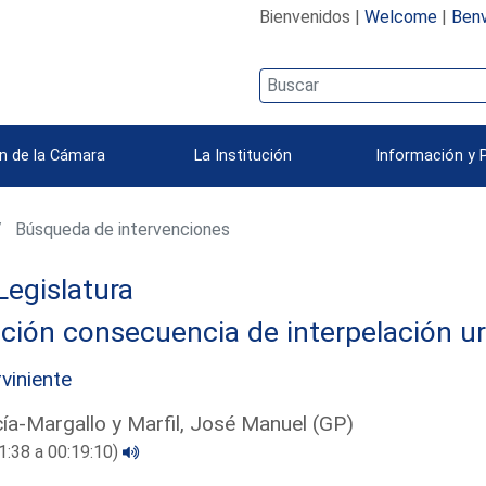
Bienvenidos |
Welcome
|
Benv
n de la Cámara
La Institución
Información y 
Búsqueda de intervenciones
Legislatura
ción consecuencia de interpelación u
rviniente
ía-Margallo y Marfil, José Manuel (GP)
1:38 a 00:19:10)