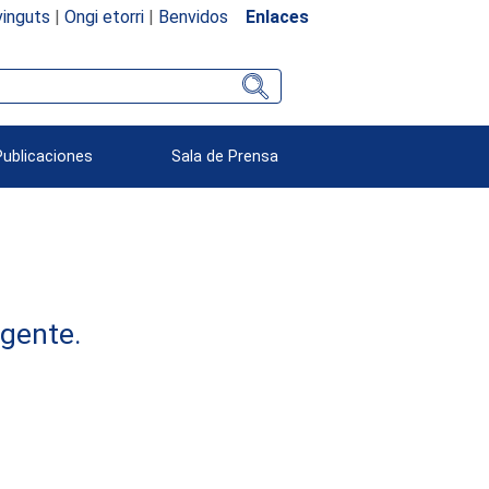
inguts
|
Ongi etorri
|
Benvidos
Enlaces
Publicaciones
Sala de Prensa
rgente.