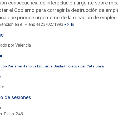
ón consecuencia de interpelación urgente sobre medi
tar el Gobierno para corregir la destrucción de emple
tica que priorice urgentemente la creación de empleo
vención en el Pleno el 23/02/1993
go
ado por Valencia
or
rupo Parlamentario de Izquierda Unida-Iniciativa per Catalunya
e
te
io de sesiones
o
. Diario: 248