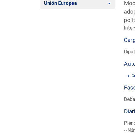
Moci
Alternar
Unión Europea
adop
polí
Inter
Car
Diput
Aut
G
Fas
Deba
Diar
Plen
--Núm