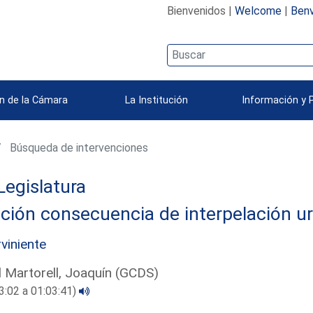
Bienvenidos |
Welcome
|
Benv
n de la Cámara
La Institución
Información y 
Búsqueda de intervenciones
Legislatura
ción consecuencia de interpelación u
rviniente
l Martorell, Joaquín (GCDS)
3:02 a 01:03:41)