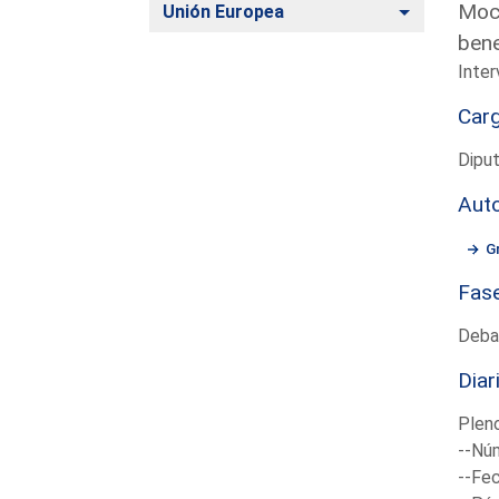
Moci
Alternar
Unión Europea
bene
Inter
Car
Diput
Aut
G
Fas
Deba
Diar
Plen
--Núm
--Fec