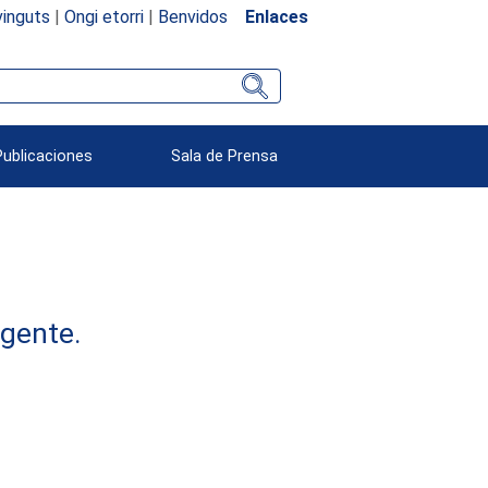
inguts
|
Ongi etorri
|
Benvidos
Enlaces
Publicaciones
Sala de Prensa
rgente.