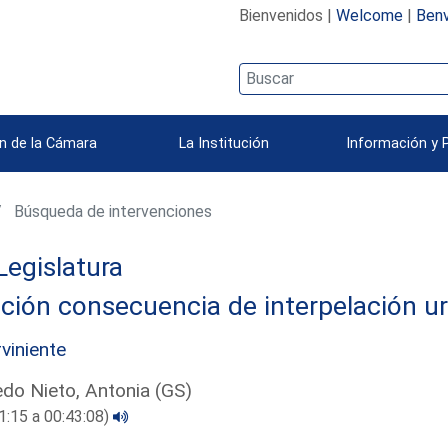
Bienvenidos |
Welcome
|
Benv
n de la Cámara
La Institución
Información y 
Búsqueda de intervenciones
Legislatura
ción consecuencia de interpelación u
rviniente
edo Nieto, Antonia (GS)
1:15 a 00:43:08)