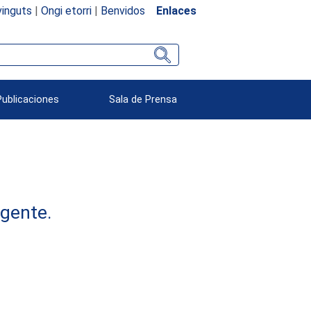
inguts
|
Ongi etorri
|
Benvidos
Enlaces
Publicaciones
Sala de Prensa
rgente.