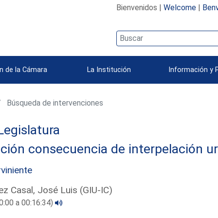
Bienvenidos |
Welcome
|
Benv
n de la Cámara
La Institución
Información y 
Búsqueda de intervenciones
Legislatura
ción consecuencia de interpelación u
rviniente
z Casal, José Luis (GIU-IC)
0:00 a 00:16:34)