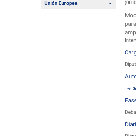
(00:3
Alternar
Unión Europea
Moci
para
ampl
Inter
Car
Dipu
Aut
G
Fas
Deba
Diar