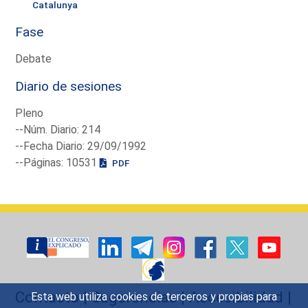
Catalunya
Fase
Debate
Diario de sesiones
Pleno
--Núm. Diario: 214
--Fecha Diario: 29/09/1992
--Páginas: 10531
PDF
Contacto
|
Sugerencias
|
Accesibilidad
|
Esta web utiliza cookies de terceros y propias para