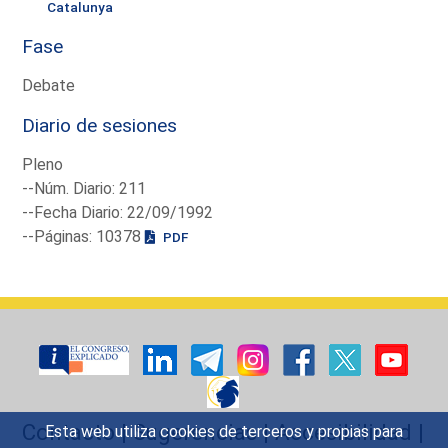
Catalunya
Fase
Debate
Diario de sesiones
Pleno
--Núm. Diario: 211
--Fecha Diario: 22/09/1992
--Páginas: 10378
PDF
Contacto
|
Sugerencias
|
Accesibilidad
|
Esta web utiliza cookies de terceros y propias para