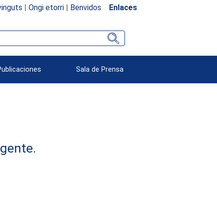
inguts
|
Ongi etorri
|
Benvidos
Enlaces
Publicaciones
Sala de Prensa
rgente.