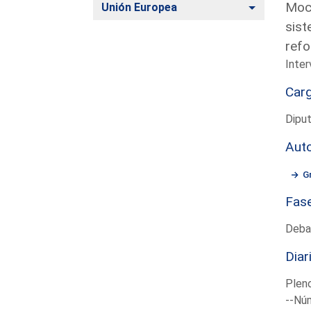
Moci
Alternar
Unión Europea
sist
refo
Inter
Car
Diput
Aut
G
Fas
Deba
Diar
Plen
--Núm