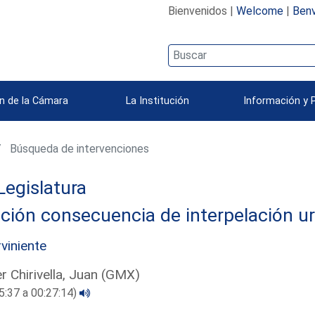
Bienvenidos |
Welcome
|
Benv
n de la Cámara
La Institución
Información y 
Búsqueda de intervenciones
Legislatura
ción consecuencia de interpelación u
rviniente
er Chirivella, Juan (GMX)
5:37 a 00:27:14)