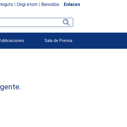
inguts
|
Ongi etorri
|
Benvidos
Enlaces
Publicaciones
Sala de Prensa
rgente.