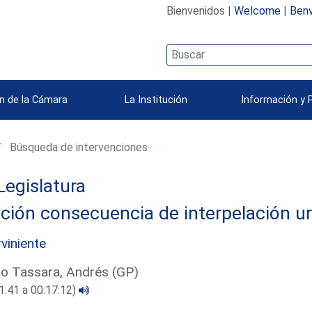
Bienvenidos |
Welcome
|
Benv
n de la Cámara
La Institución
Información y 
Búsqueda de intervenciones
Legislatura
ción consecuencia de interpelación u
rviniente
ro Tassara, Andrés (GP)
1:41 a 00:17:12)