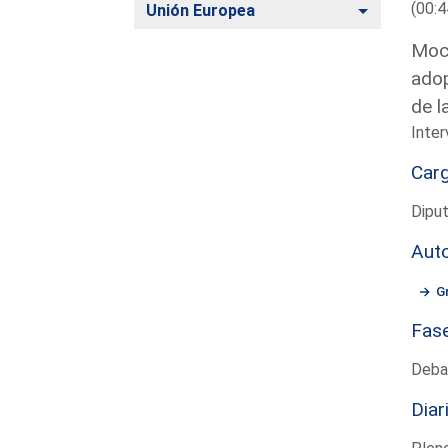
(00:4
Alternar
Unión Europea
Moci
adop
de l
Inter
Car
Dipu
Aut
G
Fas
Deba
Diar