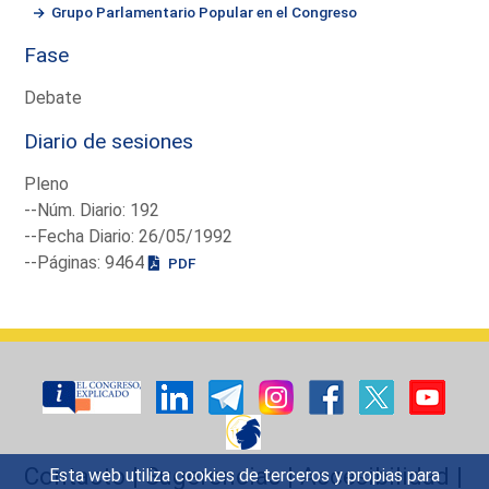
Grupo Parlamentario Popular en el Congreso
Fase
Debate
Diario de sesiones
Pleno
--Núm. Diario: 192
--Fecha Diario: 26/05/1992
--Páginas: 9464
PDF
Contacto
|
Sugerencias
|
Accesibilidad
|
Esta web utiliza cookies de terceros y propias para