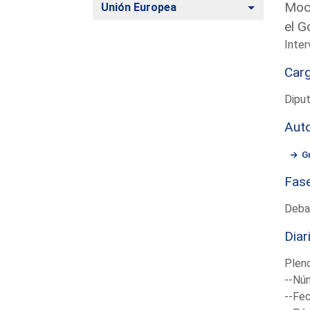
Moci
Alternar
Unión Europea
el G
Inter
Car
Diput
Aut
G
Fas
Deba
Diar
Plen
--Núm
--Fec