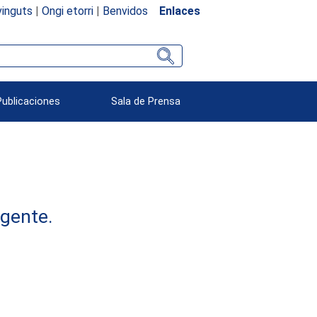
inguts
|
Ongi etorri
|
Benvidos
Enlaces
Publicaciones
Sala de Prensa
rgente.