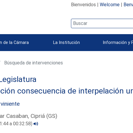
Bienvenidos |
Welcome
|
Benv
n de la Cámara
La Institución
Información y 
Búsqueda de intervenciones
Legislatura
ción consecuencia de interpelación u
rviniente
ar Casaban, Cipriá (GS)
1:44 a 00:32:58)