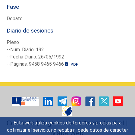
Fase
Debate
Diario de sesiones
Pleno
--Núm. Diario: 192
--Fecha Diario: 26/05/1992
--Páginas: 9458 9465 9466
PDF
Contacto
|
Sugerencias
|
Accesibilidad
|
Esta web utiliza cookies de terceros y propias para
optimizar el servicio, no recaba ni cede datos de carácter
Mapa Web