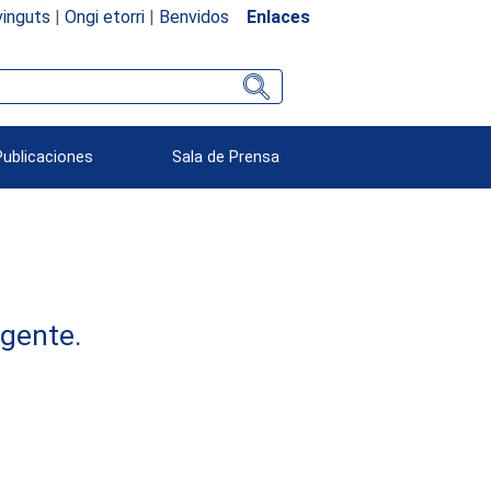
inguts
|
Ongi etorri
|
Benvidos
Enlaces
Publicaciones
Sala de Prensa
rgente.