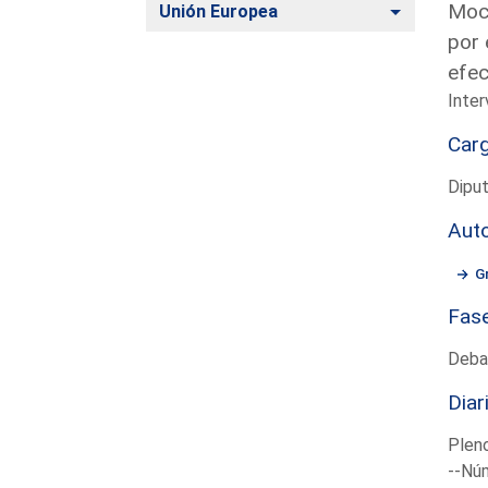
Moci
Alternar
Unión Europea
por 
efec
Inter
Car
Dipu
Aut
G
Fas
Deba
Diar
Plen
--Núm