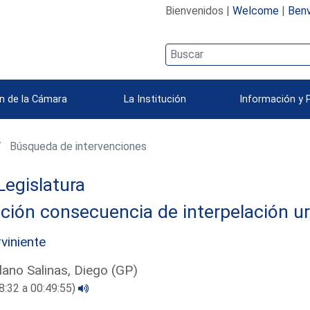
Bienvenidos |
Welcome
|
Benv
n de la Cámara
La Institución
Información y 
Búsqueda de intervenciones
Legislatura
ción consecuencia de interpelación u
rviniente
ano Salinas, Diego (GP)
8:32 a 00:49:55)