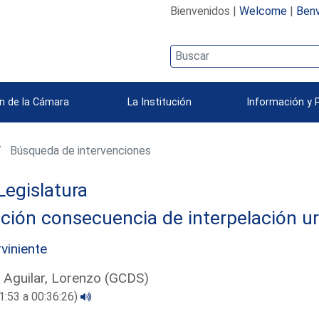
Bienvenidos |
Welcome
|
Benv
n de la Cámara
La Institución
Información y 
Búsqueda de intervenciones
Legislatura
ción consecuencia de interpelación u
rviniente
 Aguilar, Lorenzo (GCDS)
1:53 a 00:36:26)