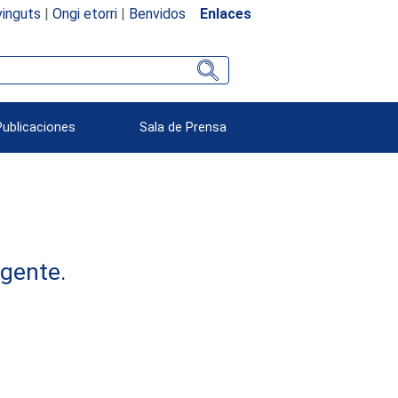
inguts
|
Ongi etorri
|
Benvidos
Enlaces
Publicaciones
Sala de Prensa
rgente.