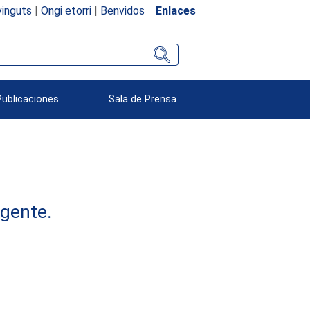
inguts
|
Ongi etorri
|
Benvidos
Enlaces
Publicaciones
Sala de Prensa
rgente.