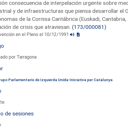
ón consecuencia de interpelación urgente sobre med
strial y de infraestructuras que piensa desarrollar e
nomas de la Cornisa Cantábrica (Euskadi, Cantabria, A
ación de crisis que atraviesan.
(173/000081)
vención en el Pleno el 10/12/1991
go
tado por Tarragona
or
rupo Parlamentario de Izquierda Unida-Iniciativa per Catalunya
e
te
io de sesiones
o