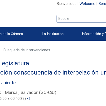
Bienvenidos |
Welcome
|
Benv
n de la Cámara
La Institución
Información y 
Búsqueda de intervenciones
Legislatura
ción consecuencia de interpelación u
rviniente
 i Marsal, Salvador (GC-CiU)
6:50 a 00:40:23)