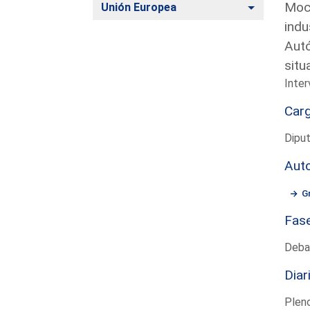
Moci
Alternar
Unión Europea
indu
Autó
situ
Inter
Car
Dipu
Aut
G
Fas
Deba
Diar
Plen