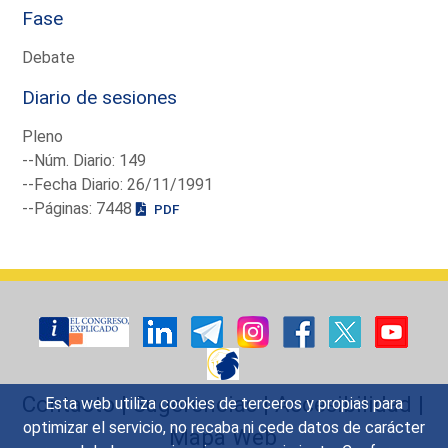
Fase
Debate
Diario de sesiones
Pleno
--Núm. Diario: 149
--Fecha Diario: 26/11/1991
--Páginas: 7448
PDF
Contacto
|
Sugerencias
|
Accesibilidad
|
Esta web utiliza cookies de terceros y propias para
optimizar el servicio, no recaba ni cede datos de carácter
Mapa Web