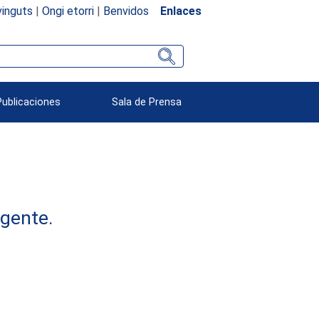
inguts
|
Ongi etorri
|
Benvidos
Enlaces
Publicaciones
Sala de Prensa
rgente.