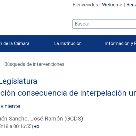
Bienvenidos |
Welcome
|
Benv
n de la Cámara
La Institución
Información y 
Búsqueda de intervenciones
Legislatura
ción consecuencia de interpelación u
rviniente
uén Sancho, José Ramón (GCDS)
3:18 a 00:16:55)