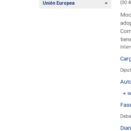
(00:4
Alternar
Unión Europea
Moci
adop
Comu
tien
Inter
Car
Dipu
Aut
G
Fas
Deba
Diar