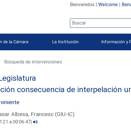
Bienvenidos |
Welcome
|
Benv
n de la Cámara
La Institución
Información y 
Búsqueda de intervenciones
Legislatura
ción consecuencia de interpelación u
rviniente
asar Albesa, Francesc (GIU-IC)
1:21 a 00:06:47)