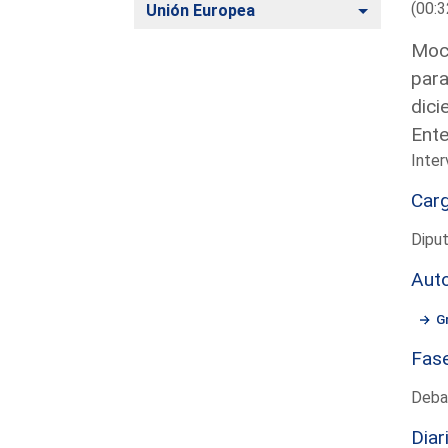
(00:3
Alternar
Unión Europea
Moci
para
dici
Ente
Inter
Car
Dipu
Aut
G
Fas
Deba
Diar