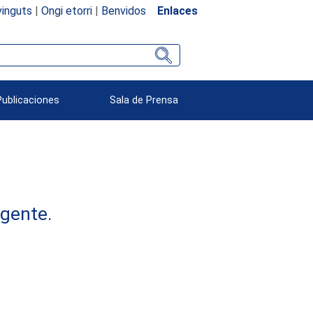
inguts
|
Ongi etorri
|
Benvidos
Enlaces
Publicaciones
Sala de Prensa
rgente.