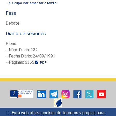
Grupo Parlamentario Mixto
Fase
Debate
Diario de sesiones
Pleno
--Núm. Diario: 132
--Fecha Diario: 24/09/1991
--Páginas: 6365
PDF
Contacto
|
Sugerencias
|
Accesibilidad
|
Esta web utiliza cookies de terceros y propias para