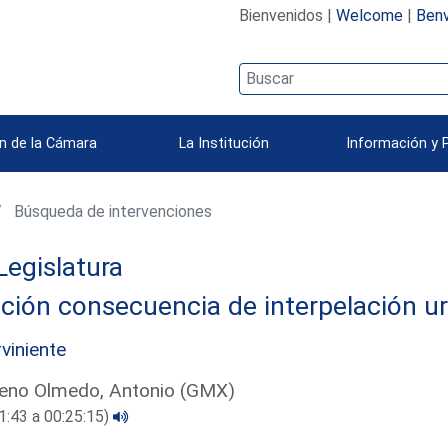
Bienvenidos |
Welcome
|
Benv
n de la Cámara
La Institución
Información y 
Búsqueda de intervenciones
Legislatura
ción consecuencia de interpelación u
rviniente
eno Olmedo, Antonio (GMX)
1:43 a 00:25:15)