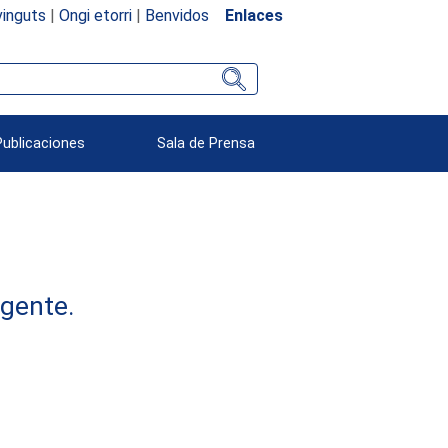
inguts
|
Ongi etorri
|
Benvidos
Enlaces
Publicaciones
Sala de Prensa
rgente.