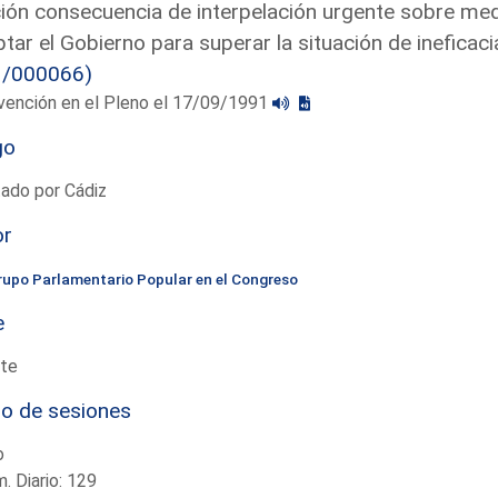
ón consecuencia de interpelación urgente sobre medi
tar el Gobierno para superar la situación de ineficac
3/000066)
vención en el Pleno el 17/09/1991
go
ado por Cádiz
or
rupo Parlamentario Popular en el Congreso
e
te
io de sesiones
o
. Diario: 129