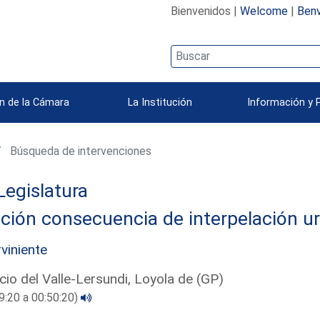
Bienvenidos |
Welcome
|
Benv
n de la Cámara
La Institución
Información y 
Búsqueda de intervenciones
Legislatura
ción consecuencia de interpelación u
rviniente
cio del Valle-Lersundi, Loyola de (GP)
9:20 a 00:50:20)