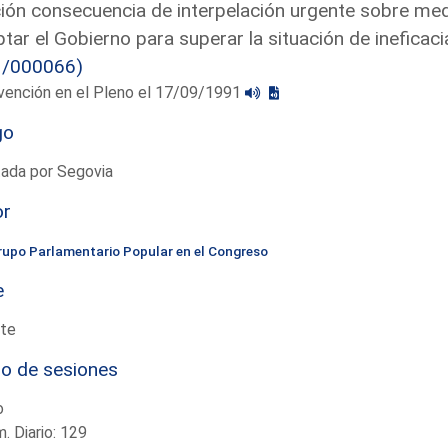
ón consecuencia de interpelación urgente sobre medi
tar el Gobierno para superar la situación de ineficac
3/000066)
vención en el Pleno el 17/09/1991
go
tada por Segovia
or
rupo Parlamentario Popular en el Congreso
e
te
io de sesiones
o
. Diario: 129