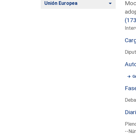
Moci
Alternar
Unión Europea
adop
(17
Inter
Car
Dipu
Aut
G
Fas
Deba
Diar
Plen
--Núm