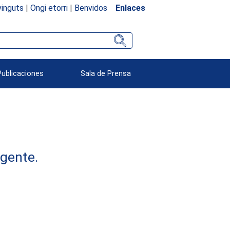
inguts
|
Ongi etorri
|
Benvidos
Enlaces
Publicaciones
Sala de Prensa
rgente.