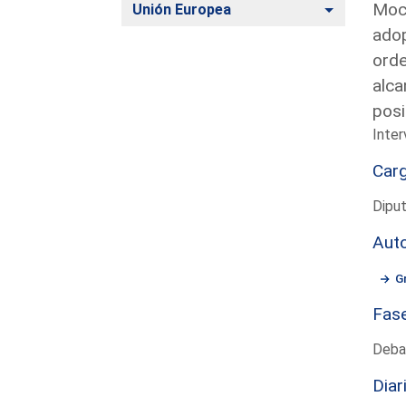
Moci
Alternar
Unión Europea
adop
orde
alca
posi
Inter
Car
Diput
Aut
G
Fas
Deba
Diar