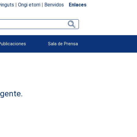
inguts
|
Ongi etorri
|
Benvidos
Enlaces
Publicaciones
Sala de Prensa
rgente.