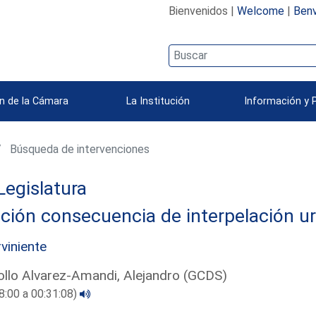
Bienvenidos |
Welcome
|
Benv
n de la Cámara
La Institución
Información y 
Búsqueda de intervenciones
Legislatura
ción consecuencia de interpelación u
rviniente
llo Alvarez-Amandi, Alejandro (GCDS)
8:00 a 00:31:08)