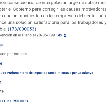
ón consecuencia de interpelación urgente sobre medi
tar el Gobierno para corregir las causas motivadora
n que se manifiestan en las empresas del sector púb
nce una solución satisfactoria para los trabajadores y
ble.
(173/000053)
vención en el Pleno el 28/05/1991
go
ado por Asturias
or
rupo Parlamentario de Izquierda Unida-Iniciativa per Catalunya
e
te
io de sesiones