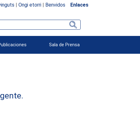
inguts
|
Ongi etorri
|
Benvidos
Enlaces
Publicaciones
Sala de Prensa
rgente.