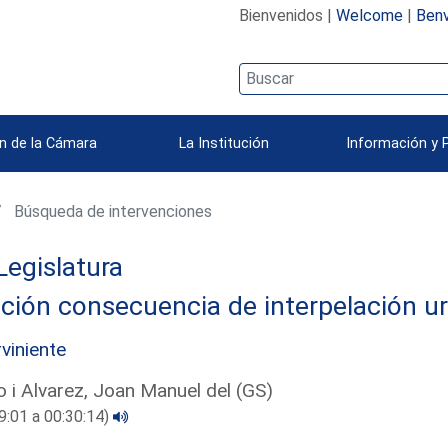
Bienvenidos |
Welcome
|
Benv
n de la Cámara
La Institución
Información y 
Búsqueda de intervenciones
Legislatura
ción consecuencia de interpelación u
rviniente
 i Alvarez, Joan Manuel del (GS)
9:01 a 00:30:14)