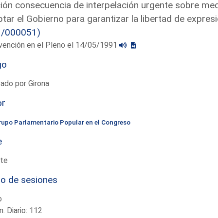
ón consecuencia de interpelación urgente sobre medi
tar el Gobierno para garantizar la libertad de expres
3/000051)
vención en el Pleno el 14/05/1991
go
ado por Girona
or
rupo Parlamentario Popular en el Congreso
e
te
io de sesiones
o
. Diario: 112