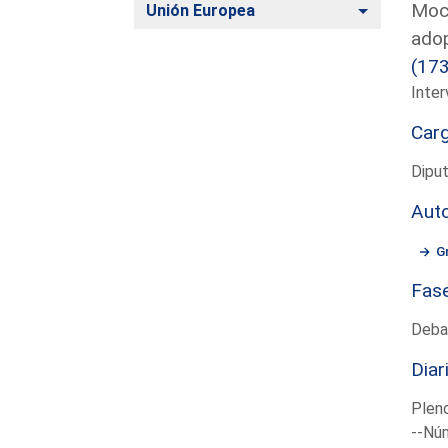
Moci
Alternar
Unión Europea
adop
(17
Inter
Car
Diput
Aut
G
Fas
Deba
Diar
Plen
--Núm