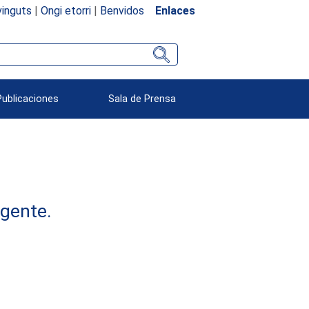
inguts
|
Ongi etorri
|
Benvidos
Enlaces
Publicaciones
Sala de Prensa
rgente.