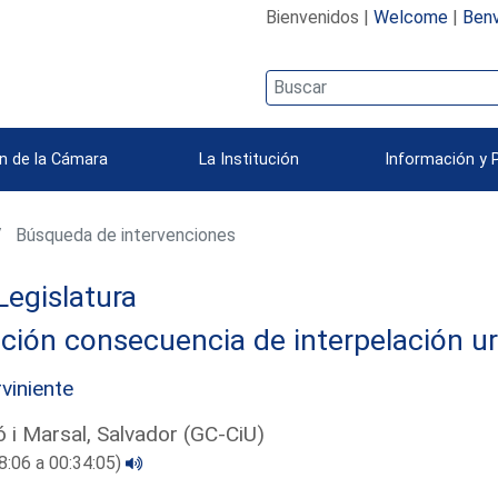
Bienvenidos |
Welcome
|
Benv
n de la Cámara
La Institución
Información y 
Búsqueda de intervenciones
Legislatura
ción consecuencia de interpelación u
rviniente
 i Marsal, Salvador (GC-CiU)
8:06 a 00:34:05)