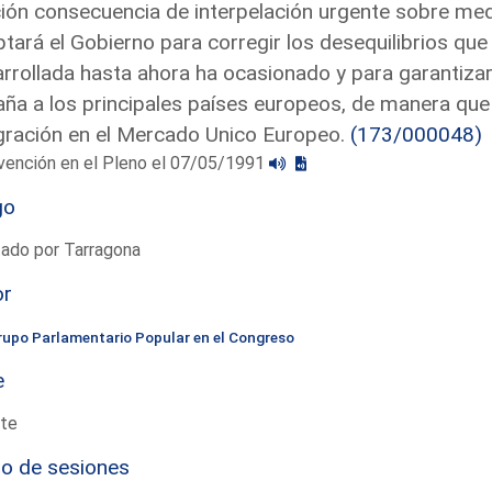
ón consecuencia de interpelación urgente sobre medi
tará el Gobierno para corregir los desequilibrios que 
rrollada hasta ahora ha ocasionado y para garantiz
ña a los principales países europeos, de manera que 
gración en el Mercado Unico Europeo.
(173/000048)
vención en el Pleno el 07/05/1991
go
tado por Tarragona
or
rupo Parlamentario Popular en el Congreso
e
te
io de sesiones