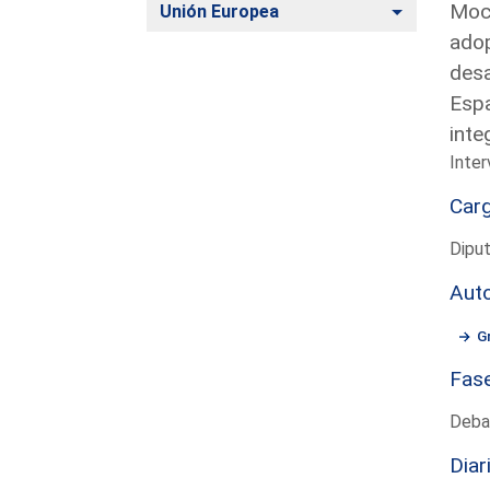
Moci
Alternar
Unión Europea
adop
desa
Espa
inte
Inter
Car
Dipu
Aut
G
Fas
Deba
Diar